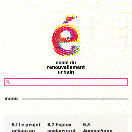
menu
6.1 Le projet
6.2 Enjeux
6.3
urbain au
scolaires et
Aménageme