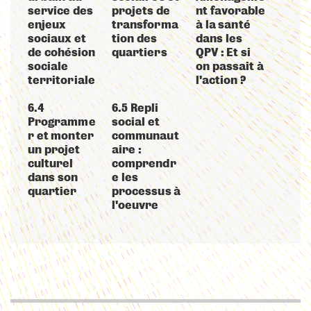
service des
projets de
nt favorable
enjeux
transforma
à la santé
sociaux et
tion des
dans les
de cohésion
quartiers
QPV : Et si
sociale
on passait à
territoriale
l'action ?
6.4
6.5 Repli
Programme
social et
r et monter
communaut
un projet
aire :
culturel
comprendr
dans son
e les
quartier
processus à
l'oeuvre