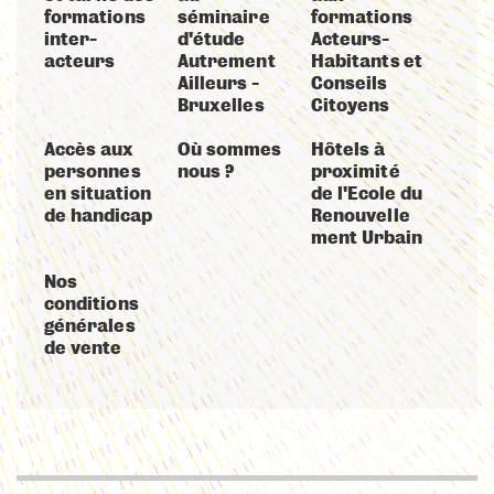
formations
séminaire
formations
inter-
d'étude
Acteurs-
acteurs
Autrement
Habitants et
Ailleurs -
Conseils
Bruxelles
Citoyens
Accès aux
Où sommes
Hôtels à
personnes
nous ?
proximité
en situation
de l'Ecole du
de handicap
Renouvelle
ment Urbain
Nos
conditions
générales
de vente