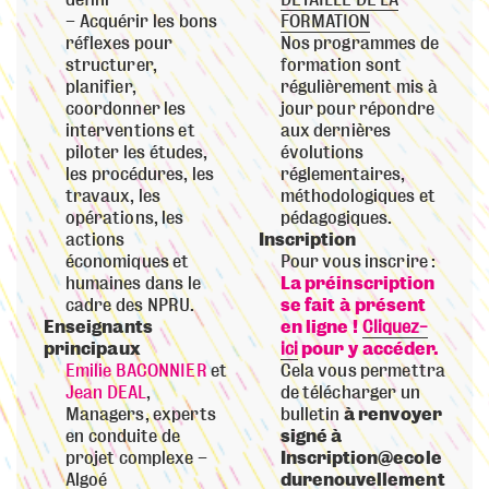
défini
DETAILLE DE LA
Acquérir les bons
FORMATION
réflexes pour
Nos programmes de
structurer,
formation sont
planifier,
régulièrement mis à
coordonner les
jour pour répondre
interventions et
aux dernières
piloter les études,
évolutions
les procédures, les
réglementaires,
travaux, les
méthodologiques et
opérations, les
pédagogiques.
actions
Inscription
économiques et
Pour vous inscrire :
humaines dans le
La préinscription
cadre des NPRU.
se fait à présent
Enseignants
en ligne !
Cliquez-
principaux
ici
pour y accéder.
Emilie BACONNIER
et
Cela vous permettra
Jean DEAL
,
de télécharger un
Managers, experts
bulletin
à renvoyer
en conduite de
signé à
projet complexe –
Inscription
@ecole
Algoé
durenouvellement