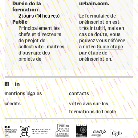
Durée de la
urbain.com.
formation
2 jours (14 heures)
Le formulaire de
Public
préinscription est
Principalement les
très intuitif, mais en
chefs et directeurs
cas de doute, vous
de projet de
pouvez vous référer
collectivité ; maîtres
à notre
Guide étape
d’ouvrage des
par étape de
projets de
préinscription.


mentions légales
contacts
crédits
votre avis sur les
formations de l’école