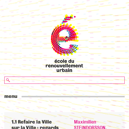
menu
1.1 Refaire la Ville
Maximilien
sur la Ville : regards
STEINDORSSON
,