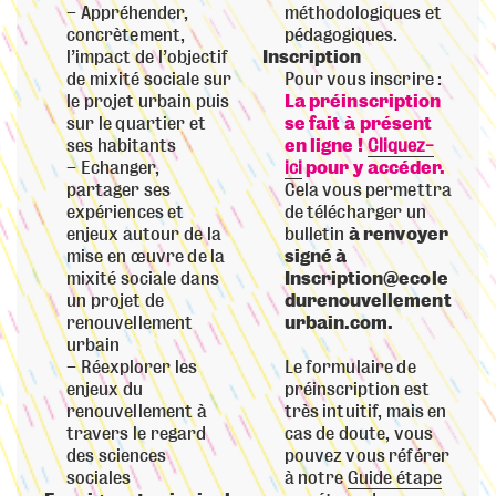
Appréhender,
méthodologiques et
concrètement,
pédagogiques.
l’impact de l’objectif
Inscription
de mixité sociale sur
Pour vous inscrire :
le projet urbain puis
La préinscription
sur le quartier et
se fait à présent
ses habitants
en ligne !
Cliquez-
Echanger,
ici
pour y accéder.
partager ses
Cela vous permettra
expériences et
de télécharger un
enjeux autour de la
bulletin
à renvoyer
mise en œuvre de la
signé à
mixité sociale dans
Inscription
@ecole
un projet de
durenouvellement
renouvellement
urbain.com.
urbain
Réexplorer les
Le formulaire de
enjeux du
préinscription est
renouvellement à
très intuitif, mais en
travers le regard
cas de doute, vous
des sciences
pouvez vous référer
sociales
à notre
Guide étape