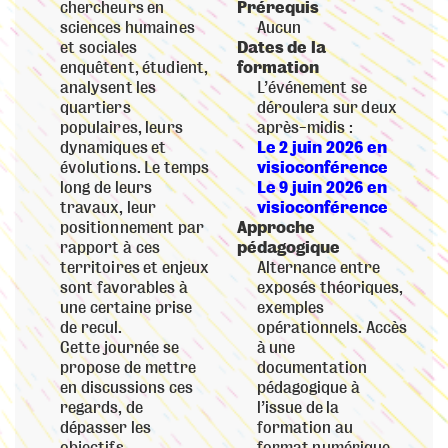
chercheurs en
Prérequis
sciences humaines
Aucun
et sociales
Dates de la
enquêtent, étudient,
formation
analysent les
L’événement se
quartiers
déroulera sur deux
populaires, leurs
après-midis :
dynamiques et
Le 2 juin 2026 en
évolutions. Le temps
visioconférence
long de leurs
Le 9 juin 2026 en
travaux, leur
visioconférence
positionnement par
Approche
rapport à ces
pédagogique
territoires et enjeux
Alternance entre
sont favorables à
exposés théoriques,
une certaine prise
exemples
de recul.
opérationnels. Accès
Cette journée se
à une
propose de mettre
documentation
en discussions ces
pédagogique à
regards, de
l’issue de la
dépasser les
formation au