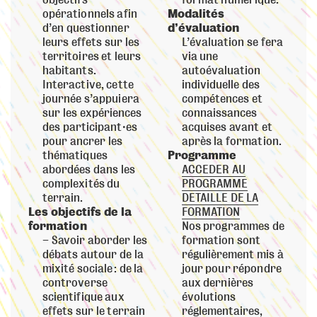
objectifs
format numérique.
opérationnels afin
Modalités
d’en questionner
d’évaluation
leurs effets sur les
L’évaluation se fera
territoires et leurs
via une
habitants.
autoévaluation
Interactive, cette
individuelle des
journée s’appuiera
compétences et
sur les expériences
connaissances
des participant·es
acquises avant et
pour ancrer les
après la formation.
thématiques
Programme
abordées dans les
ACCEDER AU
complexités du
PROGRAMME
terrain.
DETAILLE DE LA
Les objectifs de la
FORMATION
formation
Nos programmes de
Savoir aborder les
formation sont
débats autour de la
régulièrement mis à
mixité sociale : de la
jour pour répondre
controverse
aux dernières
scientifique aux
évolutions
effets sur le terrain
réglementaires,