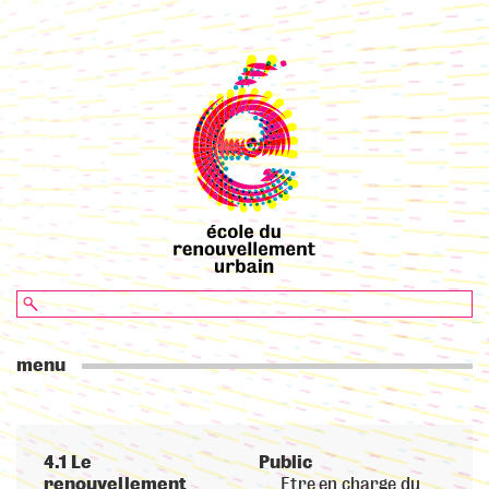
menu
4.1 Le
Public
renouvellement
Etre en charge du