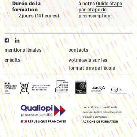
Durée de la
à notre
Guide étape
formation
par étape de
2 jours (14 heures)
préinscription.


mentions légales
contacts
crédits
votre avis sur les
formations de l’école