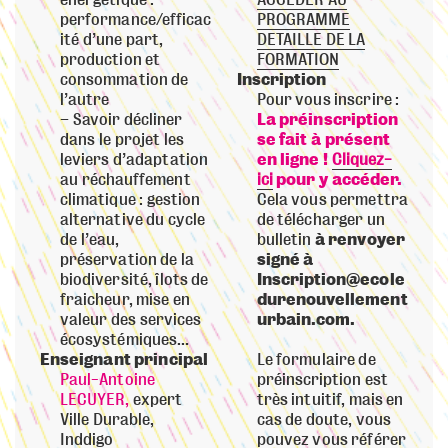
énergétique :
ACCEDER AU
performance/efficac
PROGRAMME
ité d’une part,
DETAILLE DE LA
production et
FORMATION
consommation de
Inscription
l’autre
Pour vous inscrire :
Savoir décliner
La préinscription
dans le projet les
se fait à présent
leviers d’adaptation
en ligne !
Cliquez-
au réchauffement
ici
pour y accéder.
climatique : gestion
Cela vous permettra
alternative du cycle
de télécharger un
de l’eau,
bulletin
à renvoyer
préservation de la
signé à
biodiversité, îlots de
Inscription
@ecole
fraicheur, mise en
durenouvellement
valeur des services
urbain.com.
écosystémiques…
Enseignant principal
Le formulaire de
Paul-Antoine
préinscription est
LECUYER,
expert
très intuitif, mais en
Ville Durable,
cas de doute, vous
Inddigo
pouvez vous référer