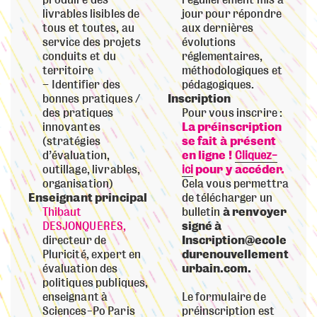
produire des
régulièrement mis à
livrables lisibles de
jour pour répondre
tous et toutes, au
aux dernières
service des projets
évolutions
conduits et du
réglementaires,
territoire
méthodologiques et
Identifier des
pédagogiques.
bonnes pratiques /
Inscription
des pratiques
Pour vous inscrire :
innovantes
La préinscription
(stratégies
se fait à présent
d’évaluation,
en ligne !
Cliquez-
outillage, livrables,
ici
pour y accéder.
organisation)
Cela vous permettra
Enseignant principal
de télécharger un
Thibaut
bulletin
à renvoyer
DESJONQUERES,
signé à
directeur de
Inscription
@ecole
Pluricité, expert en
durenouvellement
évaluation des
urbain.com.
politiques publiques,
enseignant à
Le formulaire de
Sciences-Po Paris
préinscription est