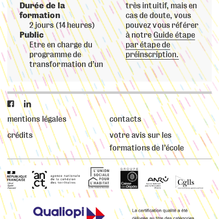
Durée de la
très intuitif, mais en
formation
cas de doute, vous
2 jours (14 heures)
pouvez vous référer
Public
à notre
Guide étape
Etre en charge du
par étape de
programme de
préinscription.
transformation d’un


mentions légales
contacts
crédits
votre avis sur les
formations de l’école