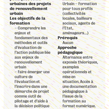
urbaines des projets
Urbain – Formation
de renouvellement
pour tous profils
urbain
(collectivités
Les objectifs de la
locales, bailleurs
formation
sociaux, agents de
Comprendre les
l’Etat,
enjeux et
aménageurs…)
fondamentaux des
Prérequis
méthodes et outils
Aucun
d’évaluation de
Approche
l’action publique liée
pédagogique
aux enjeux de
Alternance entre
renouvellement
exposés théoriques,
urbain
exemples
Faire émerger une
opérationnels et
culture de
mise en
l’évaluation et
situation. Accès à
l’inscrire dans une
une documentation
démarche de projet
pédagogique à
comme outil de
l’issue de la
pilotage et d’aide à
formation au
la décision politique
format numérique.